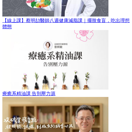
【線上課】蔡明劼醫師八週健康減脂課｜擺脫食盲，吃出理想
體態
療癒系精油課 告別壓力源