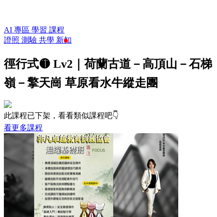
AI 專區
學習
課程
證照
測驗
共學
新知
徑行式🟡 Lv2｜荷蘭古道－高頂山－石梯
嶺－擎天崗 草原看水牛縱走團
此課程已下架，看看類似課程吧👇
看更多課程