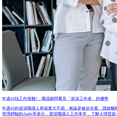
年過45找工作很難?，職涯顧問看見「資深工作者」的優勢
年過45的資深職場人再就業大不易，無論是被迫失業、因故
管理經驗的Andy哥表示，資深職場人工作多年，了解人情世故，其實具