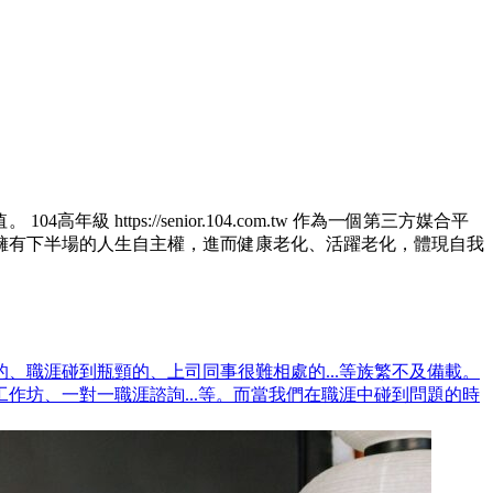
ps://senior.104.com.tw 作為一個第三方媒合平
擁有下半場的人生自主權，進而健康老化、活躍老化，體現自我
、職涯碰到瓶頸的、上司同事很難相處的...等族繁不及備載。
坊、一對一職涯諮詢...等。而當我們在職涯中碰到問題的時