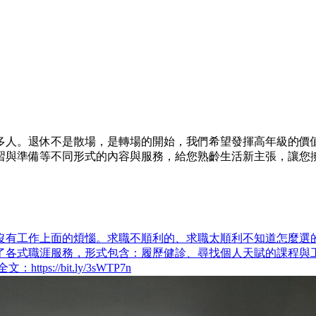
是散場，是轉場的開始，我們希望發揮高年級的價值。 104高年級 htt
習與準備等不同形式的內容與服務，給您熟齡生活新主張，讓您
沒有工作上面的煩惱。求職不順利的、求職太順利不知道怎麼選的
各式職涯服務，形式包含：履歷健診、尋找個人天賦的課程與工作
//bit.ly/3sWTP7n