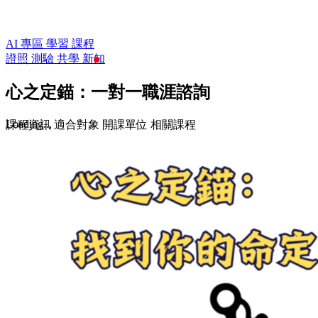
AI 專區
學習
課程
證照
測驗
共學
新知
心之定錨：一對一職涯諮詢
Loading...
課程資訊
適合對象
開課單位
相關課程
$2,500
收藏
前往課程