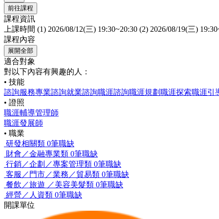
前往課程
課程資訊
上課時間
(1) 2026/08/12(三) 19:30~20:30 (2) 2026/08/19(三) 19:30
課程內容
展開全部
適合對象
對以下內容有興趣的人：
• 技能
諮詢服務
專業諮詢
就業諮詢
職涯諮詢
職涯規劃
職涯探索
職涯引
• 證照
職涯輔導管理師
職涯發展師
• 職業
研發相關類
0筆職缺
財會／金融專業類
0筆職缺
行銷／企劃／專案管理類
0筆職缺
客服／門市／業務／貿易類
0筆職缺
餐飲／旅遊 ／美容美髮類
0筆職缺
經營／人資類
0筆職缺
開課單位