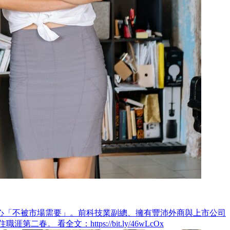
心「不被市場需要」。前科技業副總、擁有豐沛外商與上市公司
全文：https://bit.ly/46wLcOx