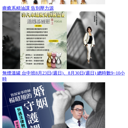
療癒系精油課 告別壓力源
無煙溫罐 台中班8月23日(週日)、8月30日(週日) 總時數9~10小
時