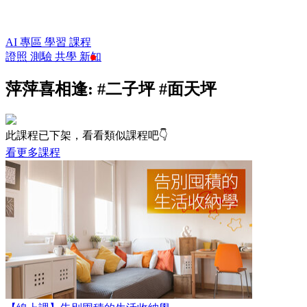
AI 專區
學習
課程
證照
測驗
共學
新知
萍萍喜相逢: #二子坪 #面天坪
此課程已下架，看看類似課程吧👇
看更多課程