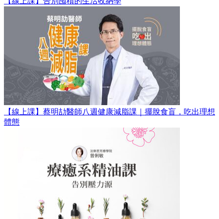
【線上課】告別囤積的生活收納學
【線上課】蔡明劼醫師八週健康減脂課｜擺脫食盲，吃出理想
體態