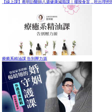
【線上課】蔡明劼醫師八週健康減脂課｜擺脫食盲，吃出理想
療癒系精油課 告別壓力源