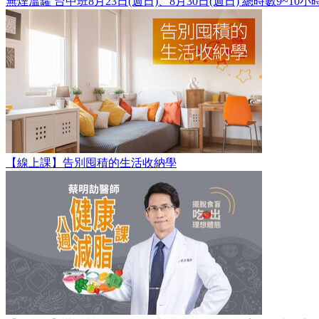
無煙溫罐 台中班8月23日(週日)、8月30日(週日) 總時數9~10小
【線上課】告別囤積的生活收納學