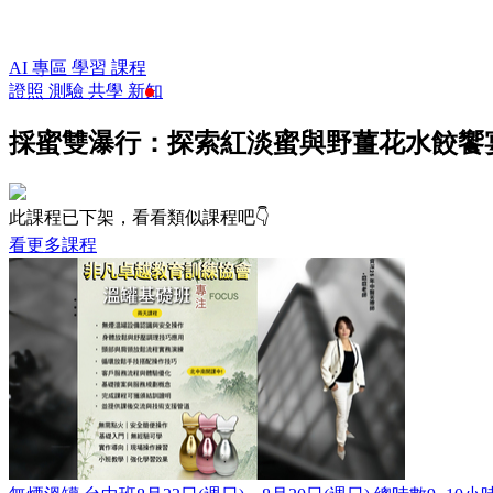
AI 專區
學習
課程
證照
測驗
共學
新知
採蜜雙瀑行：探索紅淡蜜與野薑花水餃饗
此課程已下架，看看類似課程吧👇
看更多課程