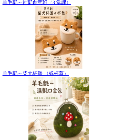
羊毛氈～針氈創意班（3 堂課）
羊毛氈～柴犬杯墊 （或杯蓋）