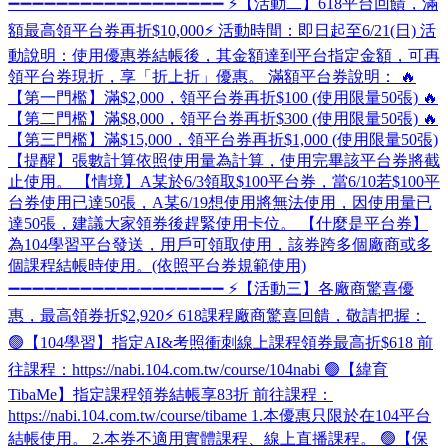
➖➖➖➖➖➖➖➖➖➖➖➖➖➖➖➖➖➖ ⚡【活動二】618平台回饋，滿
額最高領平台券再折$10,000⚡ 活動時間：即日起至6/21(日) 活
動說明：使用優惠券結帳後，其金額達到平台指定金額，可再
領平台券現折，享「折上折」優惠。 滿額平台券說明： 🔥
【第一門檻】滿$2,000，領平台券再折$100 (使用限量50張) 🔥
【第二門檻】滿$8,000，領平台券再折$300 (使用限量50張) 🔥
【第三門檻】滿$15,000，領平台券再折$1,000 (使用限量50張)
【提醒】張數計算依照使用量為計算，使用完畢該平台券將截
止使用。 【情境】A某於6/3領取$100平台券，當6/10若$100平
台券使用已達50張，A某6/19想使用將無法使用，因使用量已
達50張，建議大家領券後趕緊使用卡位。 【什麼是平台券】
為104學習平台發送，用戶可領取使用，該券跨多個廠商或多
個課程結帳時使用。(依照平台券規範使用)
➖➖➖➖➖➖➖➖➖➖➖➖➖➖➖➖➖➖ ⚡【活動三】各廠商驚喜優
惠，最高領券折$2,920⚡ 618課程廠商驚喜回饋，敬請把握：
🟢【104學習】指定AI&考照衝刺線上課程領券最高折$618 前
往課程：https://nabi.104.com.tw/course/104nabi 🟢【緯育
TibaMe】指定課程領券結帳享83折 前往課程：
https://nabi.104.com.tw/course/tibame 1.本優惠只限於在104平台
結帳使用。 2.本券不適用實體課程、線上直播課程。 🟢【保