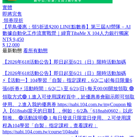
實體
即將完售
領券現折
【早鳥優惠：領5折送$200 LINE點數券】第三屆AI營隊－AI
數據自動化工作流實戰營｜緯育TibaMe X 104人力銀行獨家
NT$ 9,450
$ 12,000
最新動態
看所有動態
【2026年618活動公告】即日起至6/21（日）限時活動加碼
【2026年618活動公告】即日起至6/21（日）限時活動加碼
⚡【活動一】104學習「自製」​指定課程，6/2(二)起每日限量6
張6折券⚡ 活動時間：6/2(二) 至 6/21(日) 每天00:00開放領取 🟢
領取方式🟢 1.進入可使用課程頁中，於優惠券會顯示即可領取
使用。 2.進入我的優惠券 https://nabi.104.com.tw/myCoupon 輸
入【618nabi當天的日期】，例如：6/2為「618nabi0602」以此
類推。 🟢活動說明🟢 1.每日發送只限當日使用。 2.可使用課
程為104學習「自製」​指定課程，查看課程：
https://nabi.104.com.tw/course/104nabi