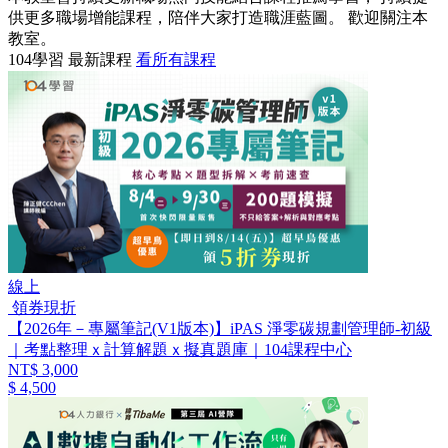
供更多職場增能課程，陪伴大家打造職涯藍圖。 歡迎關注本
教室。
104學習 最新課程
看所有課程
線上
領券現折
【2026年－專屬筆記(V1版本)】iPAS 淨零碳規劃管理師-初級
｜考點整理ｘ計算解題ｘ擬真題庫｜104課程中心
NT$ 3,000
$ 4,500