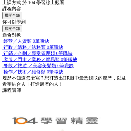
上課方式
於 104 學習線上觀看
課程內容
展開全部
你可以學到
展開全部
適合對象
經營／人資類
0筆職缺
行政／總務／法務類
0筆職缺
行銷／企劃／專案管理類
0筆職缺
客服／門市／業務／貿易類
0筆職缺
餐飲／旅遊 ／美容美髮類
0筆職缺
操作／技術／維修類
0筆職缺
履歷不知道怎麼寫？想打造出HR眼中最想錄取的履歷，以及
希望結合ＡＩ打造履歷的人！
課程講師