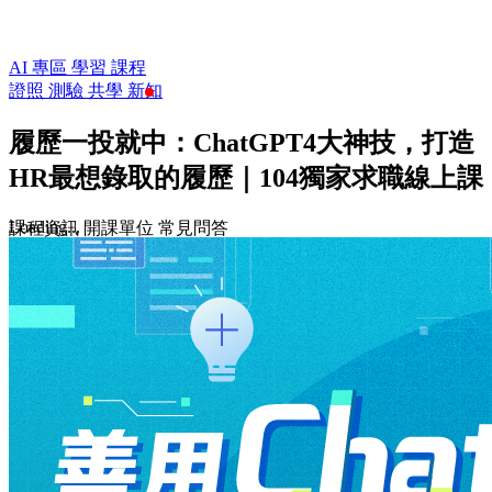
AI 專區
學習
課程
證照
測驗
共學
新知
履歷一投就中：ChatGPT4大神技，打造
HR最想錄取的履歷｜104獨家求職線上課
Loading...
課程資訊
開課單位
常見問答