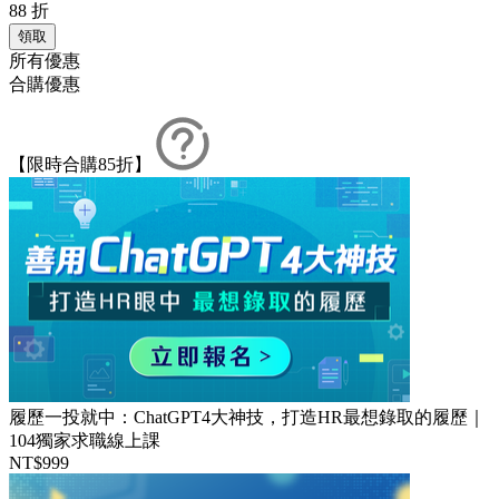
88
折
領取
所有優惠
合購優惠
【限時合購85折】
履歷一投就中：ChatGPT4大神技，打造HR最想錄取的履歷｜
104獨家求職線上課
NT$999