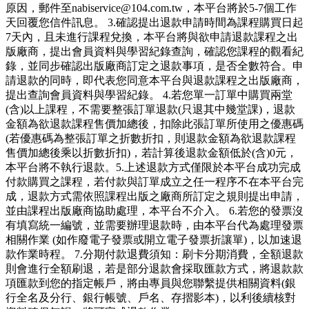
原因，郵件至nabiservice@104.com.tw，本平台將於5-7個工作
天回覆您信件訊息。 3.確認提出退款申請時間為課程購買日起
7天內，且未進行課程兌換，本平台將與欲申請退款課程之出
版廠商，提出會員資料與學習紀錄查詢，確認您課程的觀看紀
錄，並同步確認出版廠商訂定之退款事項，是否全數符合。申
請退款的同時，即代表您同意本平台與退款課程之出版廠商，
提出查詢會員資料與學習紀錄。 4.若您單一訂單中購買兩堂
(含)以上課程，不需要整張訂單退款(只退其中幾堂課)，退款
金額為欲退款課程售價加總後，扣除此張訂單所使用之優惠碼
(若優惠碼為整張訂單之折數折扣，則退款金額為欲退款課程
售價加總後乘以折數折扣)，若計算後退款金額低於(含)0元，
本平台將不執行退款。5.上述退款方式僅限於本平台成功完成
付款購買之課程，若付款與訂單成立之任一程序不在本平台完
成，退款方式需依照課程出版之廠商所訂定之規則提出申請，
並由課程出版廠商協助處理，本平台不介入。 6.若您的發票沒
有填寫統一編號，並需要辦理退款時，由本平台代為處理發票
相關作業 (如作廢電子發票或開立電子發票折讓單)，以加速退
款作業時程。 7.分期付款退費須知：刷卡分期消費，全額退款
則會進行全額刷退，若是部分退款會採取匯款方式，將退款款
項匯款到您的指定帳戶，將由專員與您聯繫提供相關資料(銀
行全名及分行、銀行帳號、戶名、存摺影本)，以利後續核對