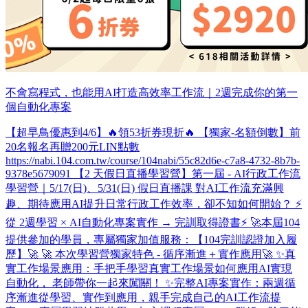
不會寫程式，也能用AI打造高效率工作流｜2週完成你的第一
個自動化專案
【超早鳥優惠到4/6】🔥領53折券現折🔥 【獨家-名額倒數】前
20名報名再贈200元LIN點數
https://nabi.104.com.tw/course/104nabi/55c82d6e-c7a8-4732-8b7b-
9378e5679091 【2 天假日直播學習營】第一屆 - AI行政工作流
學習營​｜5/17(日)、5/31(日) 假日直播課 對AI工作流充滿興
趣、期待應用AI提升日常行政工作效率，卻不知如何開始？ ⚡
從 2週學習 × AI自動化專案實作 → 完訓取得證書⚡ 🚀本屆104
提供參加的學員，專屬獨家加值服務：【104完訓認證加入履
歷】🚀 🚀 本次學習營獨家特色 - 循序漸進＋實作應用🚀 ✨真
實工作場景應用：手把手學習真實工作場景如何應用AI實現
自動化， 老師帶你一起來闖關！ ✨完整AI專案實作：兩週循
序漸進從學習、實作到應用，親手完成自己的AI工作流提