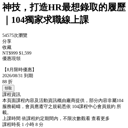
神技，打造HR最想錄取的履歷
｜104獨家求職線上課
54575次瀏覽
分享
收藏
NT$999
$1,599
優惠現領
【8月限時優惠】
2026/08/31 到期
88
折
領取
課程資訊
本頁面課程內容及活動資訊概由廠商提供，部分內容非屬104
服務範疇，會員應遵守之規範悉依
104課程中心會員規約
所
載。
上課時間
依課程約定期間內，不限次數觀看
查看更多
課程時長
1 小時 8 分