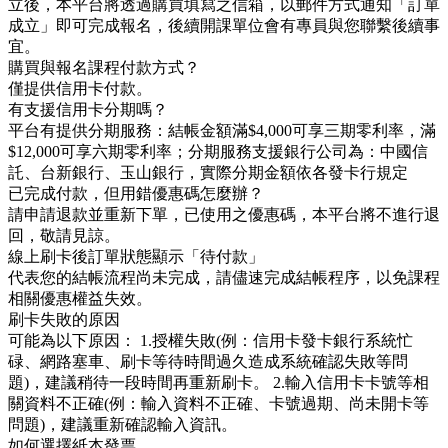
立後，本平台將透過購買填寫之信箱，以郵件方式通知「訂單
成立」即可完成報名，後續開課單位會有專員與您聯繫後續事
宜。
購買與報名課程付款方式？
僅提供信用卡付款。
有支援信用卡分期嗎？
平台有提供分期服務：結帳金額滿$4,000可享三期零利率，滿
$12,000可享六期零利率；分期服務支援銀行公司為：中國信
託、台新銀行、玉山銀行，實際分期金額依各發卡行規定
已完成付款，但用錯優惠碼怎麼辦？
請申請退款並重新下單，已使用之優惠碼，本平台將不進行退
回，敬請見諒。
線上刷卡後訂單狀態顯示「待付款」
代表您的結帳流程尚未完成，請儘速完成結帳程序，以免課程
相關優惠權益失效。
刷卡失敗的原因
可能為以下原因： 1.授權失敗(例：信用卡發卡銀行系統忙
碌、網路塞車、刷卡等待時間過久造成系統確認失敗等問
題)，建議稍待一段時間再重新刷卡。 2.輸入信用卡卡號等相
關資料不正確(例：輸入資料不正確、卡號過期、尚未開卡等
問題)，建議重新確認輸入資訊。
如何選擇紙本發票