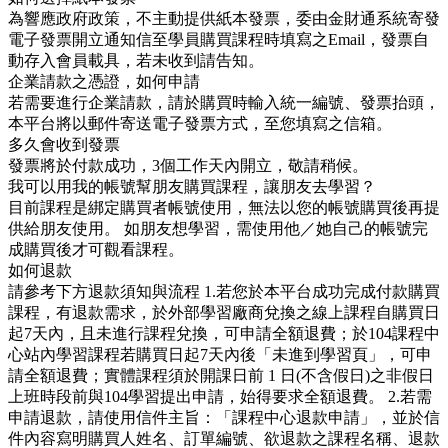
為響應政府政策，不主動提供紙本發票，委由金財通系統寄發
電子發票開立通知信至學員購買課程時填寫之Email，發票自
動存入會員載具，若未收到請告知。
企業請款之憑證，如何申請
若需要進行企業請款，請於購買時輸入統一編號、發票抬頭，
本平台將以郵件寄送電子發票方式，至您填寫之信箱。
多久會收到發票
發票將於付款成功，3個工作天內開立，敬請稍候。
我可以用我的帳號幫朋友購買課程，讓朋友去學習？
目前課程是綁定購買者帳號使用，無法以您的帳號購買後再提
供給朋友使用。 如朋友想學習，需使用他／她自己的帳號完
成購買後才可觀看課程。
如何退款
請參考下方退款須知與流程 1.若您於本平台成功完成付款購買
課程，有退款需求，於外部學習廠商兌換之線上課程自購買日
起7天內，且未進行課程兌換，可申請全額退費；於104課程中
心站內學習課程若購買日起7天內後「未進到學習頁」，可申
請全額退費；實體課程須於開課日前 1 日(不含假日)之非假日
上班時段前與104學習提出申請，始得要求全額退費。 2.若需
申請退款，請使用信件主旨：「課程中心退款申請」，並於信
件內容寫明購買人姓名、訂單編號、欲退款之課程名稱、退款