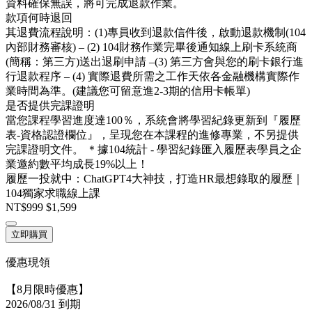
資料確保無誤，將可完成退款作業。
款項何時退回
其退費流程說明：(1)專員收到退款信件後，啟動退款機制(104
內部財務審核) – (2) 104財務作業完畢後通知線上刷卡系統商
(簡稱：第三方)送出退刷申請 –(3) 第三方會與您的刷卡銀行進
行退款程序 – (4) 實際退費所需之工作天依各金融機構實際作
業時間為準。(建議您可留意進2-3期的信用卡帳單)
是否提供完課證明
當您課程學習進度達100％，系統會將學習紀錄更新到『履歷
表-資格認證欄位』，呈現您在本課程的進修專業，不另提供
完課證明文件。 ＊據104統計 - 學習紀錄匯入履歷表學員之企
業邀約數平均成長19%以上！
履歷一投就中：ChatGPT4大神技，打造HR最想錄取的履歷｜
104獨家求職線上課
NT$999
$1,599
立即購買
優惠現領
【8月限時優惠】
2026/08/31 到期