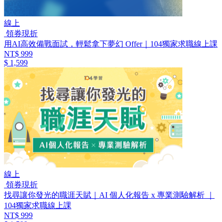
線上
領券現折
用AI高效備戰面試，輕鬆拿下夢幻 Offer｜104獨家求職線上課
NT$ 999
$ 1,599
線上
領券現折
找尋讓你發光的職涯天賦｜AI 個人化報告 x 專業測驗解析 ｜
104獨家求職線上課
NT$ 999