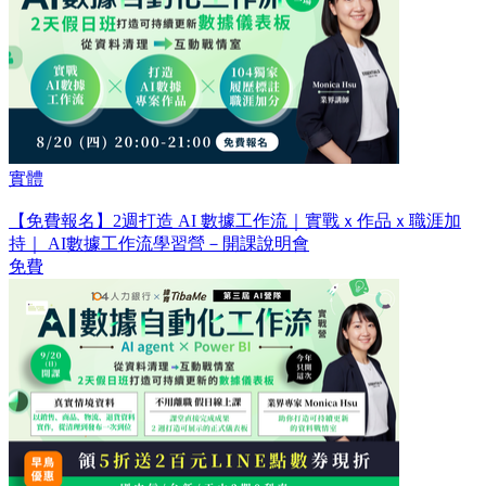
實體
【免費報名】2週打造 AI 數據工作流｜實戰ｘ作品ｘ職涯加
持｜ AI數據工作流學習營－開課說明會
免費