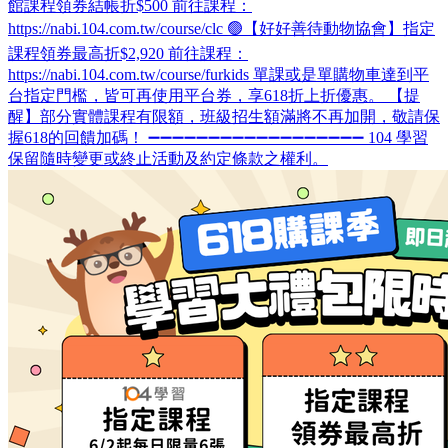
館課程領券結帳折$500 前往課程：
https://nabi.104.com.tw/course/clc 🟢【好好善待動物協會】指定
課程領券最高折$2,920 前往課程：
https://nabi.104.com.tw/course/furkids 單課或是單購物車達到平
台指定門檻，皆可再使用平台券，享618折上折優惠。 【提
醒】部分實體課程有限額，班級招生額滿將不再加開，敬請保
握618的回饋加碼！ ➖➖➖➖➖➖➖➖➖➖➖➖➖➖➖➖➖➖ 104 學習
保留隨時變更或終止活動及約定條款之權利。