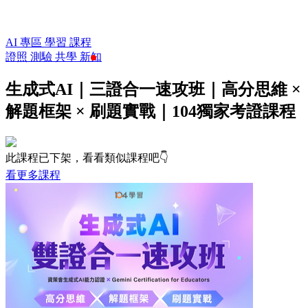
AI 專區
學習
課程
證照
測驗
共學
新知
生成式AI｜三證合一速攻班｜高分思維 ×
解題框架 × 刷題實戰｜104獨家考證課程
此課程已下架，看看類似課程吧👇
看更多課程