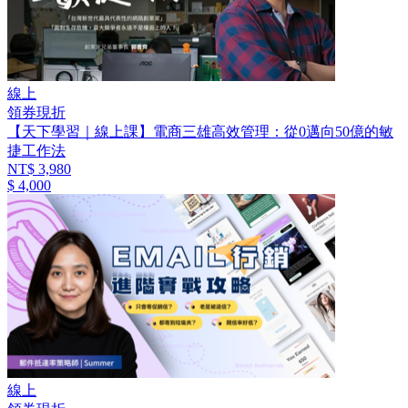
線上
領券現折
【天下學習｜線上課】電商三雄高效管理：從0邁向50億的敏
捷工作法
NT$ 3,980
$ 4,000
線上