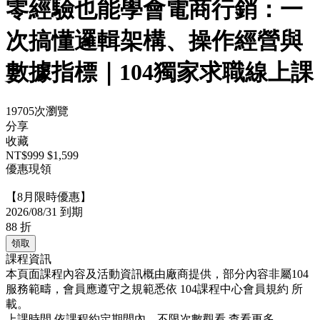
零經驗也能學會電商行銷：一
次搞懂邏輯架構、操作經營與
數據指標｜104獨家求職線上課
19705次瀏覽
分享
收藏
NT$999
$1,599
優惠現領
【8月限時優惠】
2026/08/31 到期
88
折
領取
課程資訊
本頁面課程內容及活動資訊概由廠商提供，部分內容非屬104
服務範疇，會員應遵守之規範悉依
104課程中心會員規約
所
載。
上課時間
依課程約定期間內，不限次數觀看
查看更多