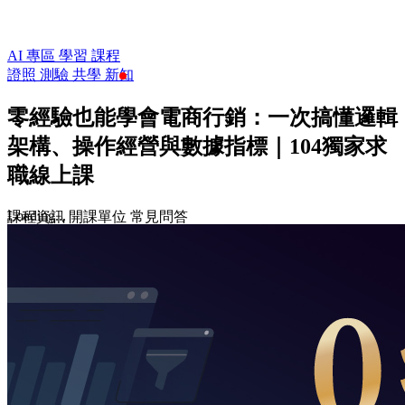
AI 專區
學習
課程
證照
測驗
共學
新知
零經驗也能學會電商行銷：一次搞懂邏輯
架構、操作經營與數據指標｜104獨家求
職線上課
Loading...
課程資訊
開課單位
常見問答