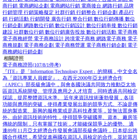
商行銷
電商網站企劃
電商網站行銷
電商後台
網路行銷
品牌
行銷管理
行銷策略擬定
社群行銷
行銷整合
行銷企劃
產品行
銷
行銷活動
行銷開發
廣告行銷
整合行銷
數位行銷傳播
數位
行銷企劃
網路數位行銷
數位行銷設計
數位行銷串接
數位行銷
建設
社群數位行銷
數位行銷廣告投放
數位行銷活動
電子商務
電子商務經營
電子商務設計
跨境電子商務
網路電子商務
電子
商務規劃
電子商務企劃
電子商務營運
電子商務行銷企劃
電子
商務網站行銷企劃
相關證照
電子商務證照(107/8/1停考)
『ITE』是「Information Technology Expert」的簡稱，中文全名
為『資訊專業人員鑑定』。在西元2000年亞太經濟合作
（APEC）部長級會議中，與會各國決議共同致力推動亞太地
區資訊系統開發、管理及應用之人才培育，同時透過共同檢定
採認，提昇整體資訊水準。 近年來資訊技術蓬勃發展，各項
功能與應用的突破，使得產業發展出新的競爭方式。不論是傳
統的製造業、新興的服務業或是高科技產業等，皆無法置身事
外。由於資訊技術的特性，使得競爭突破國界、資本、廠房等
傳統的限制，只有掌握了技術，才能確保競爭上的優勢。 適
逢89年11月亞太經濟合作發展會議部長級會議時，日本提出跨
國合作構想，希望促進兩國在資訊人員檢定的合作，並於當月