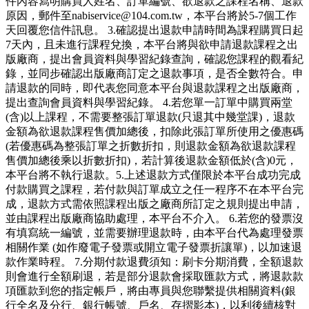
件內容寫明購買人姓名、訂單編號、欲退款之課程名稱、退款
原因，郵件至nabiservice@104.com.tw，本平台將於5-7個工作
天回覆您信件訊息。 3.確認提出退款申請時間為課程購買日起
7天內，且未進行課程兌換，本平台將與欲申請退款課程之出
版廠商，提出會員資料與學習紀錄查詢，確認您課程的觀看紀
錄，並同步確認出版廠商訂定之退款事項，是否全數符合。申
請退款的同時，即代表您同意本平台與退款課程之出版廠商，
提出查詢會員資料與學習紀錄。 4.若您單一訂單中購買兩堂
(含)以上課程，不需要整張訂單退款(只退其中幾堂課)，退款
金額為欲退款課程售價加總後，扣除此張訂單所使用之優惠碼
(若優惠碼為整張訂單之折數折扣，則退款金額為欲退款課程
售價加總後乘以折數折扣)，若計算後退款金額低於(含)0元，
本平台將不執行退款。5.上述退款方式僅限於本平台成功完成
付款購買之課程，若付款與訂單成立之任一程序不在本平台完
成，退款方式需依照課程出版之廠商所訂定之規則提出申請，
並由課程出版廠商協助處理，本平台不介入。 6.若您的發票沒
有填寫統一編號，並需要辦理退款時，由本平台代為處理發票
相關作業 (如作廢電子發票或開立電子發票折讓單)，以加速退
款作業時程。 7.分期付款退費須知：刷卡分期消費，全額退款
則會進行全額刷退，若是部分退款會採取匯款方式，將退款款
項匯款到您的指定帳戶，將由專員與您聯繫提供相關資料(銀
行全名及分行、銀行帳號、戶名、存摺影本)，以利後續核對