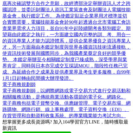
底再次確認雙方合作之意願，故經濟部決定舉辦資訊人才之跨
國認證，並委託財團法人資訊工業策進會及財團法人電腦技能
基金會，執行鑑定工作。 為使鑑定貼近企業界用才標準並切
合實際需要，電腦技能基金會於90年起透過台北市電腦工會訪
查業界需求人力項目，並自91年中起陸續開考各類別鑑定。期
望藉由此鑑定之執行，一方面建立國內完整的訓、考、用合一
的資訊專業人才能力認證體系，提供企業界優良之資訊專業人
才，另一方面藉由本鑑定制度與世界各國資訊技術流通接軌，
使資訊技術發展與國際同步，為我國產業奠定良好的競爭優
勢。 本鑑定舉辦至今相關鑑定制度已臻成熟，深受學界與業
界肯定，同時與日本亦完成交互採認MOU，階段性任務已完
成。為延續合作之成果及提供產業界及考生更多服務，自99年
1月1日起轉由民間擴大辦理發證。
電子商務規劃師
電子商務規劃師，以網際網路或電子交易方式進行交易活動和
相關服務活動，是傳統商業活動各環節的電子化、網路化。
電子商務包括電子貨幣交換、供應鏈管理、電子交易市場、網
路購物、網路行銷、線上事務處理、電子資料交換（EDI）、
存貨管理和自動資料收集系統。的專業職業能力考試方向。
想掌握更多成長資源嗎?
加入104學習官方LINE，隨時獲取最
新資訊