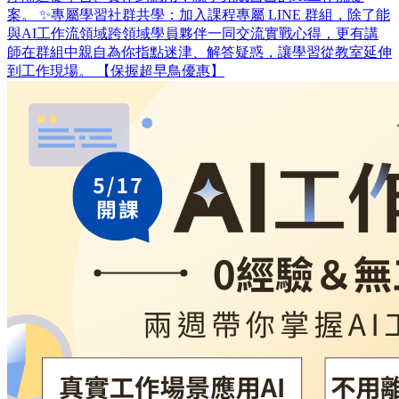
案。 ✨專屬學習社群共學：加入課程專屬 LINE 群組，除了能
與AI工作流領域跨領域學員夥伴一同交流實戰心得，更有講
師在群組中親自為你指點迷津、解答疑惑，讓學習從教室延伸
到工作現場。 【保握超早鳥優惠】