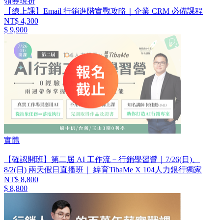
領券現折
【線上課】Email 行銷進階實戰攻略｜企業 CRM 必備課程
NT$ 4,300
$ 9,900
實體
【確認開班】第二屆 AI 工作流－行銷學習營｜7/26(日)、
8/2(日) 兩天假日直播班｜ 緯育TibaMe X 104人力銀行獨家
NT$ 8,800
$ 8,800