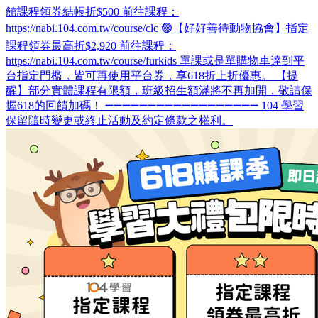
館課程領券結帳折$500 前往課程：
https://nabi.104.com.tw/course/clc 🟢【好好善待動物協會】指定
課程領券最高折$2,920 前往課程：
https://nabi.104.com.tw/course/furkids 單課或是單購物車達到平
台指定門檻，皆可再使用平台券，享618折上折優惠。 【提
醒】部分實體課程有限額，班級招生額滿將不再加開，敬請保
握618的回饋加碼！ ➖➖➖➖➖➖➖➖➖➖➖➖➖➖➖➖➖➖ 104 學習
保留隨時變更或終止活動及約定條款之權利。