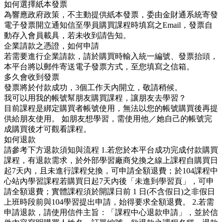
如何選擇紙本發票
為響應政府政策，不主動提供紙本發票，委由金財通系統寄發
電子發票開立通知信至學員購買課程時填寫之Email，發票自
動存入會員載具，若未收到請告知。
企業請款之憑證，如何申請
若需要進行企業請款，請於購買時輸入統一編號、發票抬頭，
本平台將以郵件寄送電子發票方式，至您填寫之信箱。
多久會收到發票
發票將於付款成功，3個工作天內開立，敬請稍候。
我可以用我的帳號幫朋友購買課程，讓朋友去學習？
目前課程是綁定購買者帳號使用，無法以您的帳號購買後再提
供給朋友使用。 如朋友想學習，需使用他／她自己的帳號完
成購買後才可觀看課程。
如何退款
請參考下方退款須知與流程 1.若您於本平台成功完成付款購買
課程，有退款需求，於外部學習廠商兌換之線上課程自購買日
起7天內，且未進行課程兌換，可申請全額退費；於104課程中
心站內學習課程若購買日起7天內後「未進到學習頁」，可申
請全額退費；實體課程須於開課日前 1 日(不含假日)之非假日
上班時段前與104學習提出申請，始得要求全額退費。 2.若需
申請退款，請使用信件主旨：「課程中心退款申請」，並於信