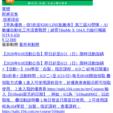
實體
即將完售
領券現折
【早鳥優惠：領5折送$200 LINE點數券】第三屆AI營隊－AI
數據自動化工作流實戰營｜緯育TibaMe X 104人力銀行獨家
NT$ 9,450
$ 12,000
最新動態
看所有動態
【2026年618活動公告】即日起至6/21（日）限時活動加碼
【2026年618活動公告】即日起至6/21（日）限時活動加碼
⚡【活動一】104學習「自製」​指定課程，6/2(二)起每日限量6
張6折券⚡ 活動時間：6/2(二) 至 6/21(日) 每天00:00開放領取 🟢
領取方式🟢 1.進入可使用課程頁中，於優惠券會顯示即可領取
使用。 2.進入我的優惠券 https://nabi.104.com.tw/myCoupon 輸
入【618nabi當天的日期】，例如：6/2為「618nabi0602」以此
類推。 🟢活動說明🟢 1.每日發送只限當日使用。 2.可使用課
程為104學習「自製」​指定課程，查看課程：
https://nabi.104.com.tw/course/104nabi