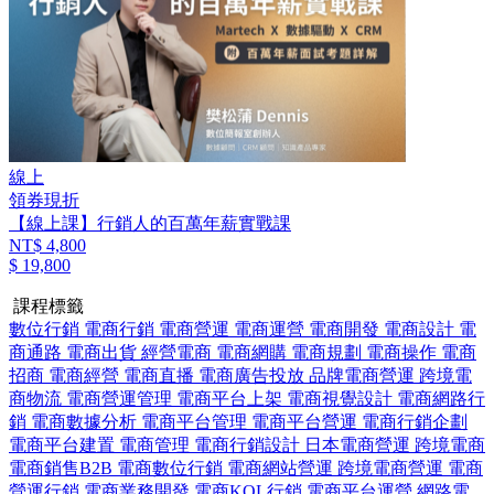
線上
領券現折
【線上課】行銷人的百萬年薪實戰課
NT$ 4,800
$ 19,800
課程標籤
數位行銷
電商行銷
電商營運
電商運營
電商開發
電商設計
電
商通路
電商出貨
經營電商
電商網購
電商規劃
電商操作
電商
招商
電商經營
電商直播
電商廣告投放
品牌電商營運
跨境電
商物流
電商營運管理
電商平台上架
電商視覺設計
電商網路行
銷
電商數據分析
電商平台管理
電商平台營運
電商行銷企劃
電商平台建置
電商管理
電商行銷設計
日本電商營運
跨境電商
電商銷售B2B
電商數位行銷
電商網站營運
跨境電商營運
電商
營運行銷
電商業務開發
電商KOL行銷
電商平台運營
網路電