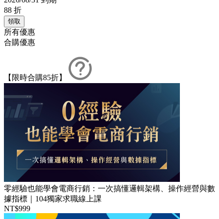
88
折
領取
所有優惠
合購優惠
【限時合購85折】
零經驗也能學會電商行銷：一次搞懂邏輯架構、操作經營與數
據指標｜104獨家求職線上課
NT$999