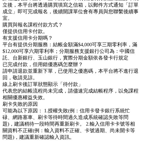
立後，本平台將透過購買填寫之信箱，以郵件方式通知「訂單
成立」即可完成報名，後續開課單位會有專員與您聯繫後續事
宜。
購買與報名課程付款方式？
僅提供信用卡付款。
有支援信用卡分期嗎？
平台有提供分期服務：結帳金額滿$4,000可享三期零利率，滿
$12,000可享六期零利率；分期服務支援銀行公司為：中國信
託、台新銀行、玉山銀行，實際分期金額依各發卡行規定
已完成付款，但用錯優惠碼怎麼辦？
請申請退款並重新下單，已使用之優惠碼，本平台將不進行退
回，敬請見諒。
線上刷卡後訂單狀態顯示「待付款」
代表您的結帳流程尚未完成，請儘速完成結帳程序，以免課程
相關優惠權益失效。
刷卡失敗的原因
可能為以下原因： 1.授權失敗(例：信用卡發卡銀行系統忙
碌、網路塞車、刷卡等待時間過久造成系統確認失敗等問
題)，建議稍待一段時間再重新刷卡。 2.輸入信用卡卡號等相
關資料不正確(例：輸入資料不正確、卡號過期、尚未開卡等
問題)，建議重新確認輸入資訊。