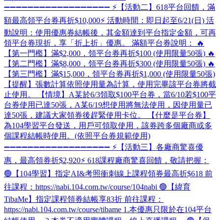
➖➖➖➖➖➖➖➖➖➖➖➖➖➖➖➖➖➖ ⚡【活動二】618平台回饋，滿
額最高領平台券再折$10,000⚡ 活動時間：即日起至6/21(日) 活
動說明：使用優惠券結帳後，其金額達到平台指定金額，可再
領平台券現折，享「折上折」優惠。 滿額平台券說明： 🔥
【第一門檻】滿$2,000，領平台券再折$100 (使用限量50張) 🔥
【第二門檻】滿$8,000，領平台券再折$300 (使用限量50張) 🔥
【第三門檻】滿$15,000，領平台券再折$1,000 (使用限量50張)
【提醒】張數計算依照使用量為計算，使用完畢該平台券將截
止使用。 【情境】A某於6/3領取$100平台券，當6/10若$100平
台券使用已達50張，A某6/19想使用將無法使用，因使用量已
達50張，建議大家領券後趕緊使用卡位。 【什麼是平台券】
為104學習平台發送，用戶可領取使用，該券跨多個廠商或多
個課程結帳時使用。(依照平台券規範使用)
➖➖➖➖➖➖➖➖➖➖➖➖➖➖➖➖➖➖ ⚡【活動三】各廠商驚喜優
惠，最高領券折$2,920⚡ 618課程廠商驚喜回饋，敬請把握：
🟢【104學習】指定AI&考照衝刺線上課程領券最高折$618 前
往課程：https://nabi.104.com.tw/course/104nabi 🟢【緯育
TibaMe】指定課程領券結帳享83折 前往課程：
https://nabi.104.com.tw/course/tibame 1.本優惠只限於在104平台