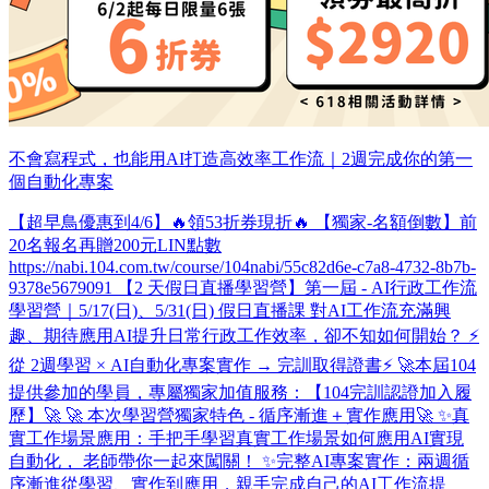
不會寫程式，也能用AI打造高效率工作流｜2週完成你的第一
個自動化專案
【超早鳥優惠到4/6】🔥領53折券現折🔥 【獨家-名額倒數】前
20名報名再贈200元LIN點數
https://nabi.104.com.tw/course/104nabi/55c82d6e-c7a8-4732-8b7b-
9378e5679091 【2 天假日直播學習營】第一屆 - AI行政工作流
學習營​｜5/17(日)、5/31(日) 假日直播課 對AI工作流充滿興
趣、期待應用AI提升日常行政工作效率，卻不知如何開始？ ⚡
從 2週學習 × AI自動化專案實作 → 完訓取得證書⚡ 🚀本屆104
提供參加的學員，專屬獨家加值服務：【104完訓認證加入履
歷】🚀 🚀 本次學習營獨家特色 - 循序漸進＋實作應用🚀 ✨真
實工作場景應用：手把手學習真實工作場景如何應用AI實現
自動化， 老師帶你一起來闖關！ ✨完整AI專案實作：兩週循
序漸進從學習、實作到應用，親手完成自己的AI工作流提