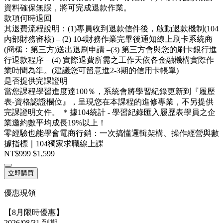
資料確保無誤，將可完成退款作業。
款項何時退回
其退費流程說明：(1)專員收到退款信件後，啟動退款機制(104
內部財務審核) – (2) 104財務作業完畢後通知線上刷卡系統商
(簡稱：第三方)送出退刷申請 –(3) 第三方會與您的刷卡銀行進
行退款程序 – (4) 實際退費所需之工作天依各金融機構實際作
業時間為準。(建議您可留意進2-3期的信用卡帳單)
是否提供完課證明
當您課程學習進度達100％，系統會將學習紀錄更新到『履歷
表-資格認證欄位』，呈現您在本課程的進修專業，不另提供
完課證明文件。 ＊據104統計 - 學習紀錄匯入履歷表學員之企
業邀約數平均成長19%以上！
零經驗也能學會電商行銷：一次搞懂邏輯架構、操作經營與數
據指標｜104獨家求職線上課
NT$999
$1,599
立即購買
優惠現領
【8月限時優惠】
2026/08/31 到期