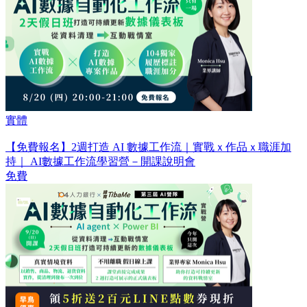
實體
【免費報名】2週打造 AI 數據工作流｜實戰ｘ作品ｘ職涯加
持｜ AI數據工作流學習營－開課說明會
免費