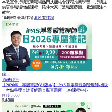
本教室會持續更新職場熱門技能結合課程推薦學習， 持續提
供更多職場增能課程，陪伴大家打造職涯藍圖。 歡迎關注本
教室。
104學習 最新課程
看所有課程
線上
領券現折
【2026年－專屬筆記(V1版本)】iPAS 淨零碳規劃管理師-初級
｜考點整理ｘ計算解題ｘ擬真題庫｜104課程中心
NT$ 3,000
$ 4,500