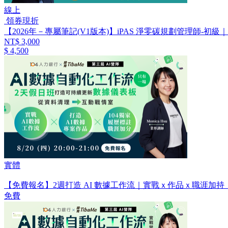
線上
領券現折
【2026年－專屬筆記(V1版本)】iPAS 淨零碳規劃管理師-
NT$ 3,000
$ 4,500
實體
【免費報名】2週打造 AI 數據工作流｜實戰ｘ作品ｘ職涯加持
免費