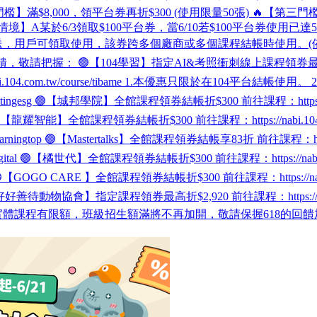
門檻】滿$8,000，領平台券再折$300 (使用限量50張) 🔥【第三門檻
某於6/3領取$100平台券，當6/10若$100平台券使用已達
，用戶可領取使用，該券跨多個廠商或多個課程結帳時使用。(依照平台
 🟢【104學習】指定AI&考照衝刺線上課程領券最高折$618 前往課程：ht
bi.104.com.tw/course/tibame 1.本優惠只限於在104
e/baotingesg 🟢【城邦學院】全館課程領券結帳折$300 前往課程：https:/
/itcert 🟢【龍耀智能】全館課程領券結帳折$300 前往課程：https://nabi.
learningtop 🟢【Mastertalks】全館課程領券結帳享83折 前往課程：https:
se/digital 🟢【橘世代】全館課程領券結帳折$300 前往課程：https://n
college 🟢【GOGO CARE 】全館課程領券結帳折$300 前往課程：https://
clc 🟢【好好善待動物協會】指定課程領券最高折$2,920 前往課程：https://n
課程有限額，班級招生額滿將不再加開，敬請保握618的回饋加碼！ 