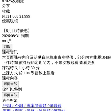
87025次瀏覽
分享
收藏
NT$1,868
$1,999
優惠現領
【8月限時優惠】
2026/08/31 到期
88
折
領取
課程資訊
本頁面課程內容及活動資訊概由廠商提供，部分內容非屬104
上課時間
依課程約定期間內，不限次數觀看
查看更多
課程時長
1 小時 30 分
上課方式
於 104 學習線上觀看
課程內容
展開全部
你可以學到
展開全部
適合對象
行銷／企劃／專案管理類
0筆職缺
客服／門市／業務／貿易類
0筆職缺