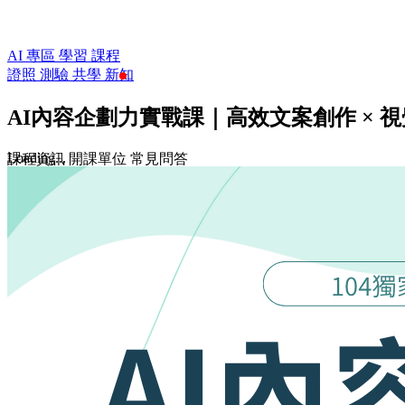
AI 專區
學習
課程
證照
測驗
共學
新知
AI內容企劃力實戰課｜高效文案創作 × 視覺
Loading...
課程資訊
開課單位
常見問答