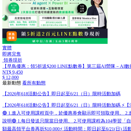
實體
即將完售
領券現折
【早鳥優惠：領5折送$200 LINE點數券】第三屆AI營隊－AI數
NT$ 9,450
$ 12,000
最新動態
看所有動態
【2026年618活動公告】即日起至6/21（日）限時活動加碼
【2026年618活動公告】即日起至6/21（日）限時活動加碼 ⚡【活動
🟢 1.進入可使用課程頁中，於優惠券會顯示即可領取使用。 2.進入我的優惠券 
說明🟢 1.每日發送只限當日使用。 2.可使用課程為104學習「自製」​指定課
額最高領平台券再折$10,000⚡ 活動時間：即日起至6/21