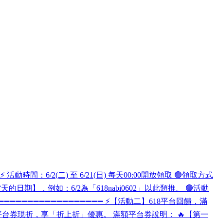
間：6/2(二) 至 6/21(日) 每天00:00開放領取 🟢領取方式
abi當天的日期】，例如：6/2為「618nabi0602」以此類推。 🟢活動
nabi ➖➖➖➖➖➖➖➖➖➖➖➖➖➖➖➖➖➖ ⚡【活動二】618平台回饋，滿
領平台券現折，享「折上折」優惠。 滿額平台券說明： 🔥【第一