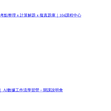
初級｜考點整理ｘ計算解題ｘ擬真題庫｜104課程中心
｜ AI數據工作流學習營－開課說明會