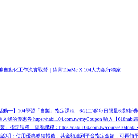
據自動化工作流實戰營｜緯育TibaMe X 104人力銀行獨家
一】104學習「自製」​指定課程，6/2(二)起每日限量6張6折券⚡ 活動時
https://nabi.104.com.tw/myCoupon 輸入【618n
程，查看課程：https://nabi.104.com.tw/course/104
(日) 活動說明：使用優惠券結帳後，其金額達到平台指定金額，可再