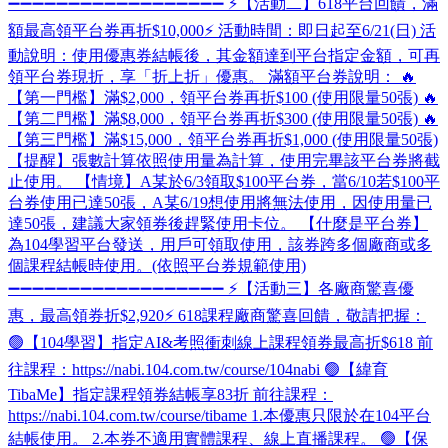
➖➖➖➖➖➖➖➖➖➖➖➖➖➖➖➖➖➖ ⚡【活動二】618平台回饋，滿
額最高領平台券再折$10,000⚡ 活動時間：即日起至6/21(日) 活
動說明：使用優惠券結帳後，其金額達到平台指定金額，可再
領平台券現折，享「折上折」優惠。 滿額平台券說明： 🔥
【第一門檻】滿$2,000，領平台券再折$100 (使用限量50張) 🔥
【第二門檻】滿$8,000，領平台券再折$300 (使用限量50張) 🔥
【第三門檻】滿$15,000，領平台券再折$1,000 (使用限量50張)
【提醒】張數計算依照使用量為計算，使用完畢該平台券將截
止使用。 【情境】A某於6/3領取$100平台券，當6/10若$100平
台券使用已達50張，A某6/19想使用將無法使用，因使用量已
達50張，建議大家領券後趕緊使用卡位。 【什麼是平台券】
為104學習平台發送，用戶可領取使用，該券跨多個廠商或多
個課程結帳時使用。(依照平台券規範使用)
➖➖➖➖➖➖➖➖➖➖➖➖➖➖➖➖➖➖ ⚡【活動三】各廠商驚喜優
惠，最高領券折$2,920⚡ 618課程廠商驚喜回饋，敬請把握：
🟢【104學習】指定AI&考照衝刺線上課程領券最高折$618 前
往課程：https://nabi.104.com.tw/course/104nabi 🟢【緯育
TibaMe】指定課程領券結帳享83折 前往課程：
https://nabi.104.com.tw/course/tibame 1.本優惠只限於在104平台
結帳使用。 2.本券不適用實體課程、線上直播課程。 🟢【保