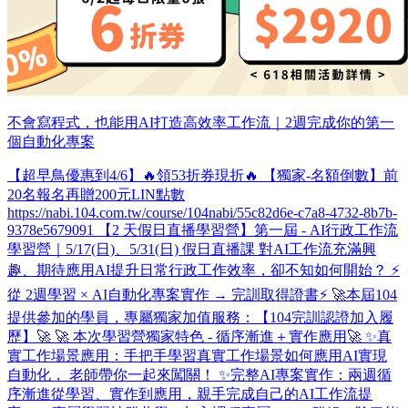
不會寫程式，也能用AI打造高效率工作流｜2週完成你的第一
個自動化專案
【超早鳥優惠到4/6】🔥領53折券現折🔥 【獨家-名額倒數】前
20名報名再贈200元LIN點數
https://nabi.104.com.tw/course/104nabi/55c82d6e-c7a8-4732-8b7b-
9378e5679091 【2 天假日直播學習營】第一屆 - AI行政工作流
學習營​｜5/17(日)、5/31(日) 假日直播課 對AI工作流充滿興
趣、期待應用AI提升日常行政工作效率，卻不知如何開始？ ⚡
從 2週學習 × AI自動化專案實作 → 完訓取得證書⚡ 🚀本屆104
提供參加的學員，專屬獨家加值服務：【104完訓認證加入履
歷】🚀 🚀 本次學習營獨家特色 - 循序漸進＋實作應用🚀 ✨真
實工作場景應用：手把手學習真實工作場景如何應用AI實現
自動化， 老師帶你一起來闖關！ ✨完整AI專案實作：兩週循
序漸進從學習、實作到應用，親手完成自己的AI工作流提