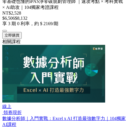
零基礎也懂的iPAS淨零碳規劃管理師 ｜速攻考點 × 考科實戰
× Ai助攻｜104獨家考證課程
NT$2,528
$6,506
$8,132
享 3 期 0 利率，約 $ 2169/期
立即購買
相關課程
線上
領券現折
數據分析師｜入門實戰：Excel x AI 打造最強數字力｜104獨家
AI課程