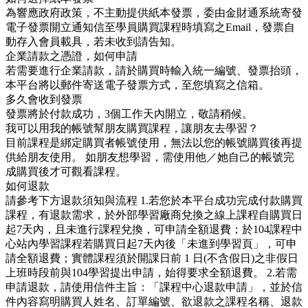
為響應政府政策，不主動提供紙本發票，委由金財通系統寄發
電子發票開立通知信至學員購買課程時填寫之Email，發票自
動存入會員載具，若未收到請告知。
企業請款之憑證，如何申請
若需要進行企業請款，請於購買時輸入統一編號、發票抬頭，
本平台將以郵件寄送電子發票方式，至您填寫之信箱。
多久會收到發票
發票將於付款成功，3個工作天內開立，敬請稍候。
我可以用我的帳號幫朋友購買課程，讓朋友去學習？
目前課程是綁定購買者帳號使用，無法以您的帳號購買後再提
供給朋友使用。 如朋友想學習，需使用他／她自己的帳號完
成購買後才可觀看課程。
如何退款
請參考下方退款須知與流程 1.若您於本平台成功完成付款購買
課程，有退款需求，於外部學習廠商兌換之線上課程自購買日
起7天內，且未進行課程兌換，可申請全額退費；於104課程中
心站內學習課程若購買日起7天內後「未進到學習頁」，可申
請全額退費；實體課程須於開課日前 1 日(不含假日)之非假日
上班時段前與104學習提出申請，始得要求全額退費。 2.若需
申請退款，請使用信件主旨：「課程中心退款申請」，並於信
件內容寫明購買人姓名、訂單編號、欲退款之課程名稱、退款