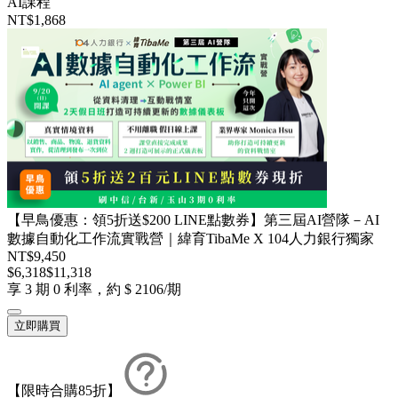
AI課程
NT$1,868
【早鳥優惠：領5折送$200 LINE點數券】第三屆AI營隊－AI
數據自動化工作流實戰營｜緯育TibaMe X 104人力銀行獨家
NT$9,450
$6,318
$11,318
享 3 期 0 利率，約 $ 2106/期
立即購買
【限時合購85折】