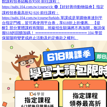
館課程領券結帳折$500 前往課程：
https://nabi.104.com.tw/course/clc 🟢【好好善待動物協會】指定
課程領券最高折$2,920 前往課程：
https://nabi.104.com.tw/course/furkids 單課或是單購物車達到平
台指定門檻，皆可再使用平台券，享618折上折優惠。 【提
醒】部分實體課程有限額，班級招生額滿將不再加開，敬請保
握618的回饋加碼！ ➖➖➖➖➖➖➖➖➖➖➖➖➖➖➖➖➖➖ 104 學習
保留隨時變更或終止活動及約定條款之權利。