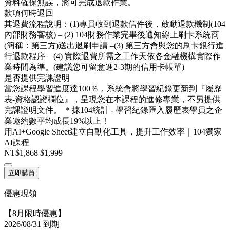
資料確保無誤，將可完成退款作業。
款項何時退回
其退費流程說明：(1)專員收到退款信件後，啟動退款機制(104
內部財務審核) – (2) 104財務作業完畢後通知線上刷卡系統商
(簡稱：第三方)送出退刷申請 –(3) 第三方會與您的刷卡銀行進
行退款程序 – (4) 實際退費所需之工作天依各金融機構實際作
業時間為準。(建議您可留意進2-3期的信用卡帳單)
是否提供完課證明
當您課程學習進度達100％，系統會將學習紀錄更新到『履歷
表-資格認證欄位』，呈現您在本課程的進修專業，不另提供
完課證明文件。 ＊據104統計 - 學習紀錄匯入履歷表學員之企
業邀約數平均成長19%以上！
用AI+Google Sheet建立自動化工具，提升工作效率｜104獨家
AI課程
NT$1,868
$1,999
立即購買
優惠現領
【8月限時優惠】
2026/08/31 到期