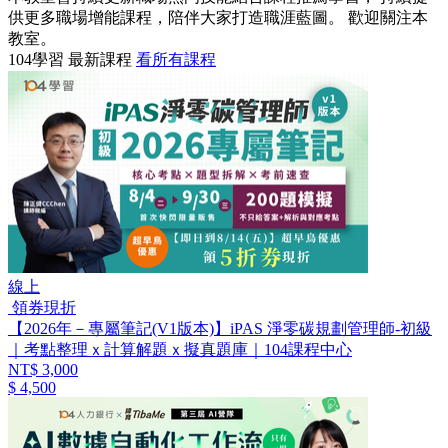
供更多職場增能課程，陪伴大家打造職涯藍圖。 歡迎關注本
教室。
104學習 最新課程
看所有課程
線上
領券現折
【2026年－專屬筆記(V1版本)】iPAS 淨零碳規劃管理師-初級
｜考點整理ｘ計算解題ｘ擬真題庫｜104課程中心
NT$ 3,000
$ 4,500