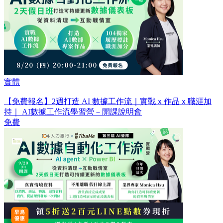
實體
【免費報名】2週打造 AI 數據工作流｜實戰ｘ作品ｘ職涯加
持｜ AI數據工作流學習營－開課說明會
免費