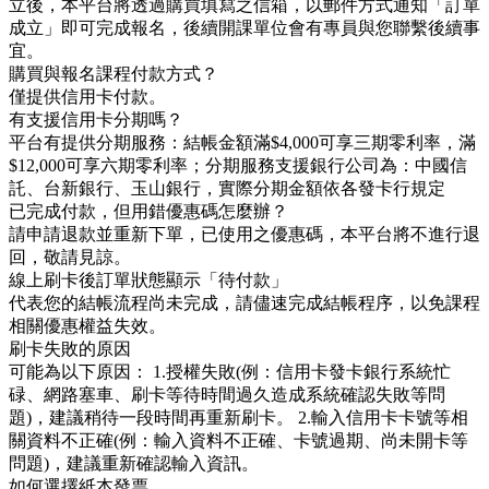
立後，本平台將透過購買填寫之信箱，以郵件方式通知「訂單
成立」即可完成報名，後續開課單位會有專員與您聯繫後續事
宜。
購買與報名課程付款方式？
僅提供信用卡付款。
有支援信用卡分期嗎？
平台有提供分期服務：結帳金額滿$4,000可享三期零利率，滿
$12,000可享六期零利率；分期服務支援銀行公司為：中國信
託、台新銀行、玉山銀行，實際分期金額依各發卡行規定
已完成付款，但用錯優惠碼怎麼辦？
請申請退款並重新下單，已使用之優惠碼，本平台將不進行退
回，敬請見諒。
線上刷卡後訂單狀態顯示「待付款」
代表您的結帳流程尚未完成，請儘速完成結帳程序，以免課程
相關優惠權益失效。
刷卡失敗的原因
可能為以下原因： 1.授權失敗(例：信用卡發卡銀行系統忙
碌、網路塞車、刷卡等待時間過久造成系統確認失敗等問
題)，建議稍待一段時間再重新刷卡。 2.輸入信用卡卡號等相
關資料不正確(例：輸入資料不正確、卡號過期、尚未開卡等
問題)，建議重新確認輸入資訊。
如何選擇紙本發票