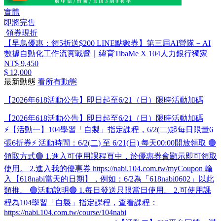
實體
即將完售
領券現折
【早鳥優惠：領5折送$200 LINE點數券】第三屆AI營隊－AI
數據自動化工作流實戰營｜緯育TibaMe X 104人力銀行獨家
NT$ 9,450
$ 12,000
最新動態
看所有動態
【2026年618活動公告】即日起至6/21（日）限時活動加碼
【2026年618活動公告】即日起至6/21（日）限時活動加碼
⚡【活動一】104學習「自製」​指定課程，6/2(二)起每日限量6
張6折券⚡ 活動時間：6/2(二) 至 6/21(日) 每天00:00開放領取 🟢
領取方式🟢 1.進入可使用課程頁中，於優惠券會顯示即可領取
使用。 2.進入我的優惠券 https://nabi.104.com.tw/myCoupon 輸
入【618nabi當天的日期】，例如：6/2為「618nabi0602」以此
類推。 🟢活動說明🟢 1.每日發送只限當日使用。 2.可使用課
程為104學習「自製」​指定課程，查看課程：
https://nabi.104.com.tw/course/104nabi