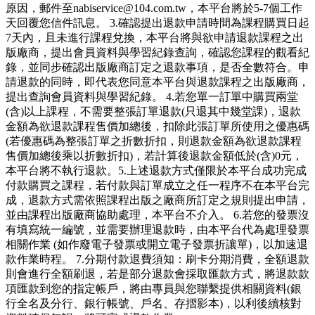
原因，郵件至nabiservice@104.com.tw，本平台將於5-7個工作
天回覆您信件訊息。 3.確認提出退款申請時間為課程購買日起
7天內，且未進行課程兌換，本平台將與欲申請退款課程之出
版廠商，提出會員資料與學習紀錄查詢，確認您課程的觀看紀
錄，並同步確認出版廠商訂定之退款事項，是否全數符合。申
請退款的同時，即代表您同意本平台與退款課程之出版廠商，
提出查詢會員資料與學習紀錄。 4.若您單一訂單中購買兩堂
(含)以上課程，不需要整張訂單退款(只退其中幾堂課)，退款
金額為欲退款課程售價加總後，扣除此張訂單所使用之優惠碼
(若優惠碼為整張訂單之折數折扣，則退款金額為欲退款課程
售價加總後乘以折數折扣)，若計算後退款金額低於(含)0元，
本平台將不執行退款。5.上述退款方式僅限於本平台成功完成
付款購買之課程，若付款與訂單成立之任一程序不在本平台完
成，退款方式需依照課程出版之廠商所訂定之規則提出申請，
並由課程出版廠商協助處理，本平台不介入。 6.若您的發票沒
有填寫統一編號，並需要辦理退款時，由本平台代為處理發票
相關作業 (如作廢電子發票或開立電子發票折讓單)，以加速退
款作業時程。 7.分期付款退費須知：刷卡分期消費，全額退款
則會進行全額刷退，若是部分退款會採取匯款方式，將退款款
項匯款到您的指定帳戶，將由專員與您聯繫提供相關資料(銀
行全名及分行、銀行帳號、戶名、存摺影本)，以利後續核對