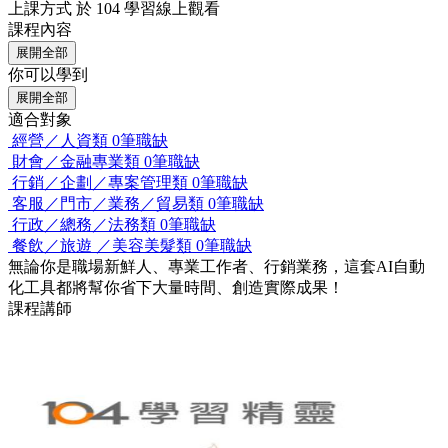
上課方式
於 104 學習線上觀看
課程內容
展開全部
你可以學到
展開全部
適合對象
經營／人資類
0筆職缺
財會／金融專業類
0筆職缺
行銷／企劃／專案管理類
0筆職缺
客服／門市／業務／貿易類
0筆職缺
行政／總務／法務類
0筆職缺
餐飲／旅遊 ／美容美髮類
0筆職缺
無論你是職場新鮮人、專業工作者、行銷業務，這套AI自動
化工具都將幫你省下大量時間、創造實際成果！
課程講師