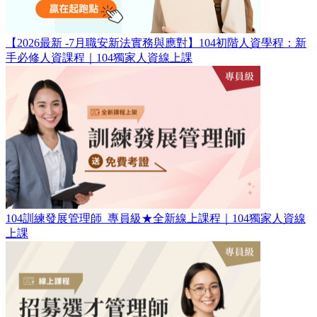
【2026最新 -7月職安新法實務與應對】104初階人資學程：新
手必修人資課程｜104獨家人資線上課
104訓練發展管理師_專員級​★全新線上課程｜104獨家人資線
上課