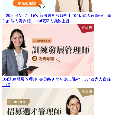
【2026最新 -7月職安新法實務與應對】104初階人資學程：新
手必修人資課程｜104獨家人資線上課
104訓練發展管理師_專員級​★全新線上課程｜104獨家人資線
上課