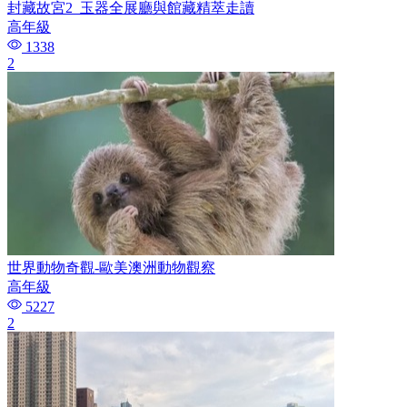
封藏故宮2_玉器全展廳與館藏精萃走讀
高年級
1338
2
世界動物奇觀-歐美澳洲動物觀察
高年級
5227
2