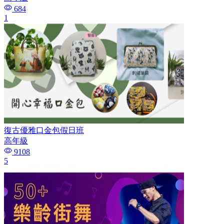
684
1
復古優雅口金包假日班
高年級
9108
5