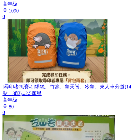
高年級
1090
0
[尋印者抓寶-1]絹絲、竹篙、擎天崗、冷擎、東人車分道(14
點、3印)...2.5顆星
高年級
80
0