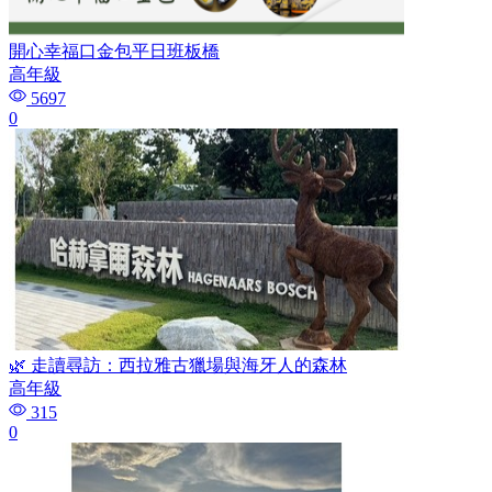
開心幸福口金包平日班板橋
高年級
5697
0
🌿 走讀尋訪：西拉雅古獵場與海牙人的森林
高年級
315
0