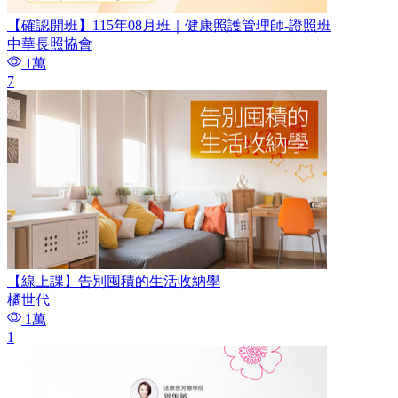
【確認開班】115年08月班｜健康照護管理師-證照班
中華長照協會
1萬
7
【線上課】告別囤積的生活收納學
橘世代
1萬
1