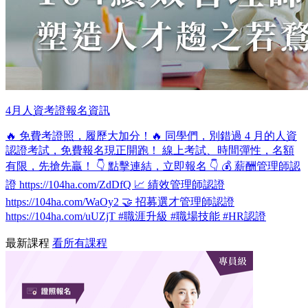
4月人資考證報名資訊
🔥 免費考證照，履歷大加分！🔥 同學們，別錯過 4 月的人資
認證考試，免費報名現正開跑！ 線上考試、時間彈性，名額
有限，先搶先贏！ 👇 點擊連結，立即報名 👇 💰 薪酬管理師認
證 https://104ha.com/ZdDfQ 📈 績效管理師認證
https://104ha.com/WaOy2 🤝 招募選才管理師認證
https://104ha.com/uUZjT #職涯升級 #職場技能 #HR認證
最新課程
看所有課程