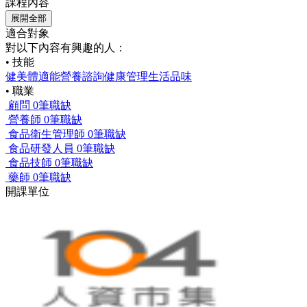
課程內容
展開全部
適合對象
對以下內容有興趣的人：
• 技能
健美
體適能
營養諮詢
健康管理
生活品味
• 職業
顧問
0筆職缺
營養師
0筆職缺
食品衛生管理師
0筆職缺
食品研發人員
0筆職缺
食品技師
0筆職缺
藥師
0筆職缺
開課單位