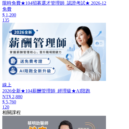
限時免費★104招募選才管理師_認證考試★ 2026-12
免費
$ 1,200
135
線上
2026全新★104薪酬管理師_經理級★AI陪跑
NT$ 2,880
$ 5,760
120
相關課程