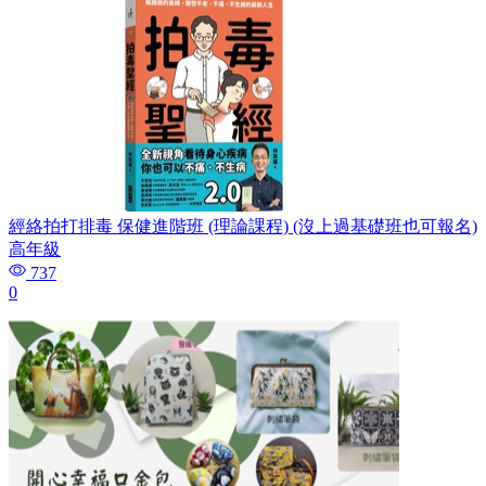
經絡拍打排毒 保健進階班 (理論課程) (沒上過基礎班也可報名)
高年級
737
0