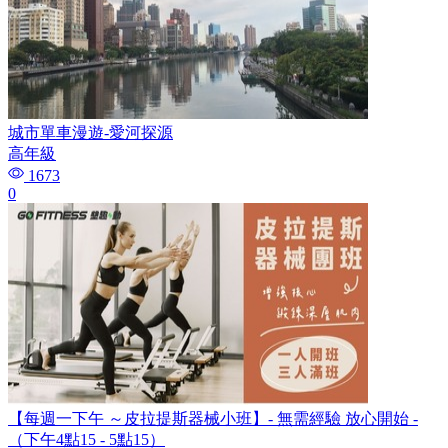
城市單車漫遊-愛河探源
高年級
1673
0
【每週一下午 ～皮拉提斯器械小班】- 無需經驗 放心開始 -
（下午4點15 - 5點15）