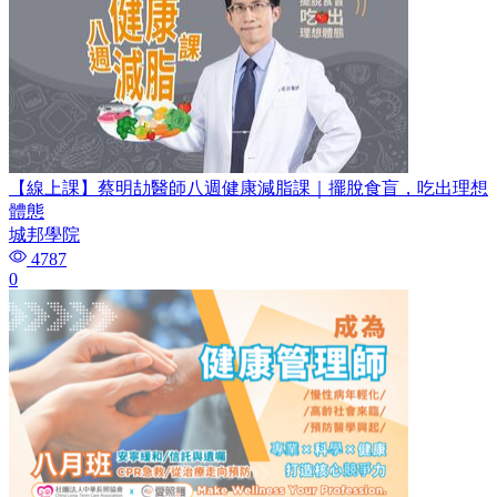
【線上課】蔡明劼醫師八週健康減脂課｜擺脫食盲，吃出理想
體態
城邦學院
4787
0