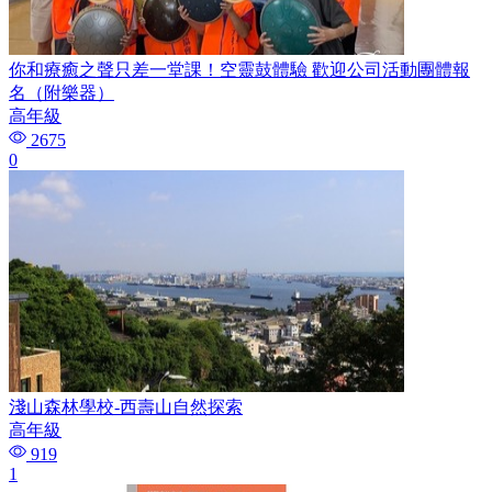
你和療癒之聲只差一堂課！空靈鼓體驗 歡迎公司活動團體報
名（附樂器）
高年級
2675
0
淺山森林學校-西壽山自然探索
高年級
919
1