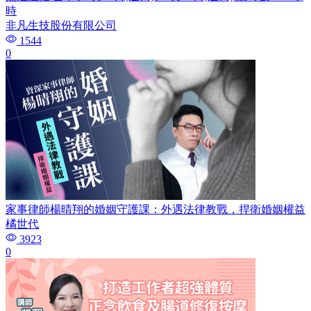
時
非凡生技股份有限公司
1544
0
家事律師楊晴翔的婚姻守護課：外遇法律教戰，捍衛婚姻權益
橘世代
3923
0