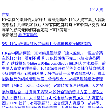
104人資
市集
Hi~親愛的學員們大家好！ 這裡是屬於【104人資市集_人資認
證學程】共學教室 歡迎大家有問題都隨時上來發問及交流 104
專業的顧問老師們都會定期上來回答唷~
最新動態
看所有動態
5/5 【104 經理級績效管理師】今年最後梯次即將開課
HR在中間超兩難...😵‍💫考績最難就是「讓人服氣」...當主管憑
主觀打分數、獎酬不透明，HR投訴接不完... 想解決這些問
題？ 點我報名 ✨https://104ha.com/3Edby 由104人才永續長、前
中華人資協會理事長、104資深專任顧問等黃金陣容親自授課
✨從制度設計到獎酬連動，教你設計一套主管願意執行、員工
能夠接受的績效管理制度，帶你學會： ✔️精準理解績效管理
制度（MBO、KPI、OKR等） ✔️將績效管理與獎酬、人才發
展制度結合，提升員工表現 ✔️設計合理的留才方案，增強企
業人才吸引力、人才留任力 💪報名就能免費加入「人資互助
圈」LINE社群，有專業顧問、全台優秀人資跟你一起共學、