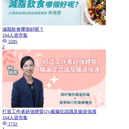
減脂飲食哪個好呢？
104人資市集
3285
2
打造工作者超強體質(2)-腸漏症認識及腸道保護
104人資市集
1732