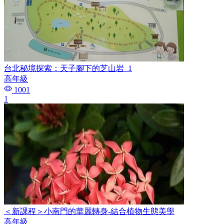
台北秘境探索：天子腳下的芝山岩_1
高年級
1001
1
＜新課程＞小南門的華麗轉身-結合植物生態美學
高年級