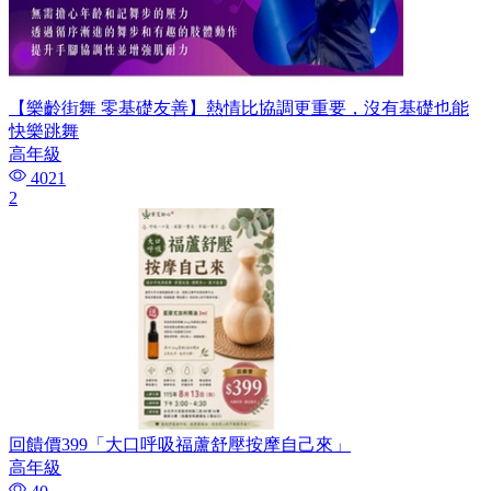
【樂齡街舞 零基礎友善】熱情比協調更重要，沒有基礎也能
快樂跳舞
高年級
4021
2
回饋價399「大口呼吸福蘆舒壓按摩自己來」
高年級