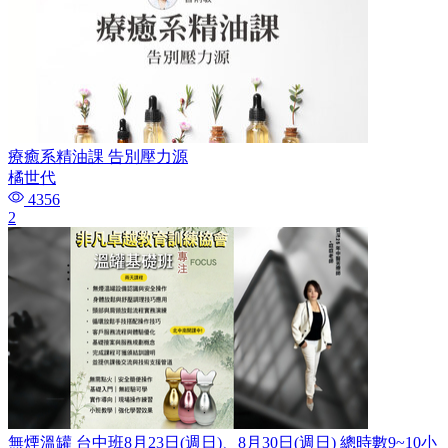
療癒系精油課 告別壓力源
橘世代
4356
2
無煙溫罐 台中班8月23日(週日)、8月30日(週日) 總時數9~10小