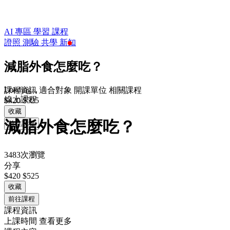
AI 專區
學習
課程
證照
測驗
共學
新知
減脂外食怎麼吃？
Loading...
課程資訊
適合對象
開課單位
相關課程
線上課程
$420
$525
收藏
減脂外食怎麼吃？
前往課程
3483次瀏覽
分享
$420
$525
收藏
前往課程
課程資訊
上課時間
查看更多