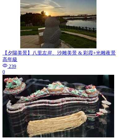
【夕陽美景】八里左岸、沙雕美景 & 彩霞+光雕夜景
高年級
239
0