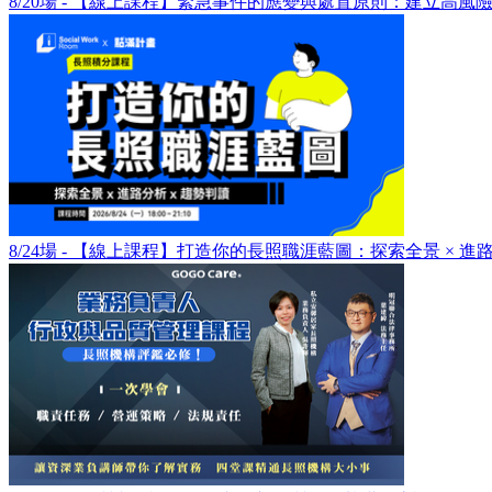
8/20場 - 【線上課程】緊急事件的應變與處置原則：建立高
8/24場 - 【線上課程】打造你的長照職涯藍圖：探索全景 × 進