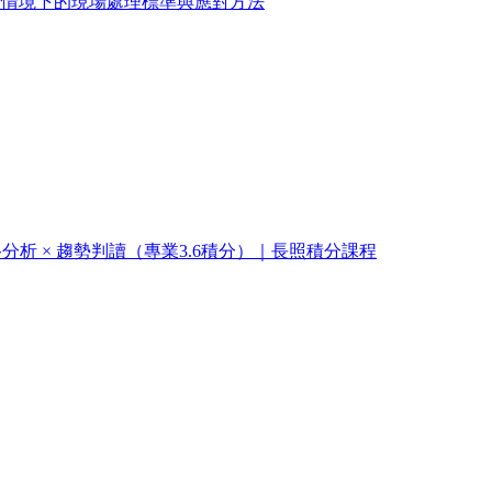
風險情境下的現場處理標準與應對方法
路分析 × 趨勢判讀（專業3.6積分）｜長照積分課程