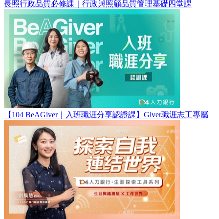
長照行政品質必修課｜行政與照顧品質管理基礎四堂課
【104 BeAGiver｜入班職涯分享認證課】Giver職涯志工專屬