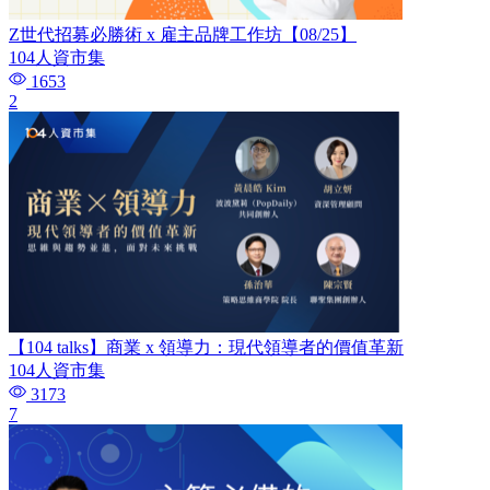
Z世代招募必勝術 x 雇主品牌工作坊【08/25】
104人資市集
1653
2
【104 talks】商業 x 領導力：現代領導者的價值革新
104人資市集
3173
7