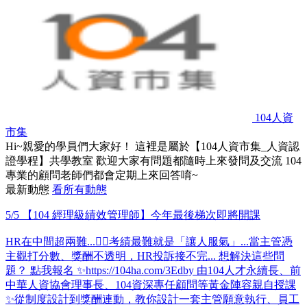
104人資
市集
Hi~親愛的學員們大家好！ 這裡是屬於【104人資市集_人資認
證學程】共學教室 歡迎大家有問題都隨時上來發問及交流 104
專業的顧問老師們都會定期上來回答唷~
最新動態
看所有動態
5/5 【104 經理級績效管理師】今年最後梯次即將開課
HR在中間超兩難...😵‍💫考績最難就是「讓人服氣」...當主管憑
主觀打分數、獎酬不透明，HR投訴接不完... 想解決這些問
題？ 點我報名 ✨https://104ha.com/3Edby 由104人才永續長、前
中華人資協會理事長、104資深專任顧問等黃金陣容親自授課
✨從制度設計到獎酬連動，教你設計一套主管願意執行、員工