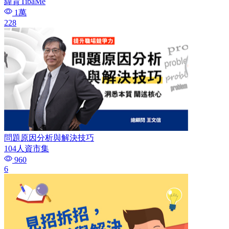
緯育TibaMe
1萬
228
問題原因分析與解決技巧
104人資市集
960
6