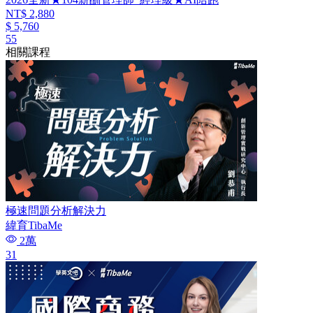
NT$ 2,880
$ 5,760
55
相關課程
極速問題分析解決力
緯育TibaMe
2萬
31