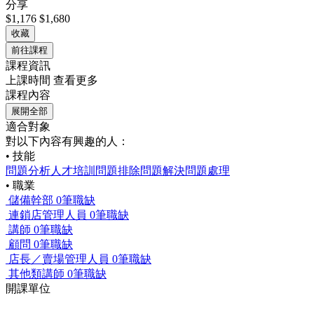
分享
$1,176
$1,680
收藏
前往課程
課程資訊
上課時間
查看更多
課程內容
展開全部
適合對象
對以下內容有興趣的人：
• 技能
問題分析
人才培訓
問題排除
問題解決
問題處理
• 職業
儲備幹部
0筆職缺
連鎖店管理人員
0筆職缺
講師
0筆職缺
顧問
0筆職缺
店長／賣場管理人員
0筆職缺
其他類講師
0筆職缺
開課單位