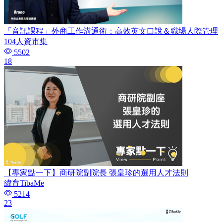
「音訊課程」外商工作溝通術：高效英文口說＆職場人際管理
104人資市集
5502
18
【專家點一下】商研院副院長 張皇珍的選用人才法則
緯育TibaMe
5214
23