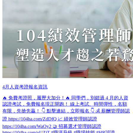
4月人資考證報名資訊
🔥 免費考證照，履歷大加分！🔥 同學們，別錯過 4 月的人資
認證考試，免費報名現正開跑！ 線上考試、時間彈性，名額
有限，先搶先贏！ 👇 點擊連結，立即報名 👇 💰 薪酬管理師認
證 https://104ha.com/ZdDfQ 📈 績效管理師認證
https://104ha.com/WaOy2 🤝 招募選才管理師認證
https://104ha.com/uUZjT #職涯升級 #職場技能 #HR認證