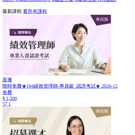
最新課程
看所有課程
直播
限時免費★104績效管理師-專員級_認證考試★ 2026-12
免費
$ 1,200
57
1